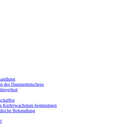
handlung
 des Daumenlutschens
ahnverlust
schaffen
s Kieferwachstum begünstigen
ädische Behandlung
f