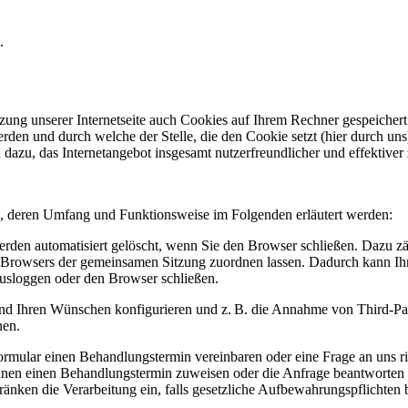
.
zung unserer Internetseite auch Cookies auf Ihrem Rechner gespeichert.
den und durch welche der Stelle, die den Cookie setzt (hier durch un
 dazu, das Internetangebot insgesamt nutzerfreundlicher und effektiver
s, deren Umfang und Funktionsweise im Folgenden erläutert werden:
erden automatisiert gelöscht, wenn Sie den Browser schließen. Dazu zä
s Browsers der gemeinsamen Sitzung zuordnen lassen. Dadurch kann Ih
usloggen oder den Browser schließen.
nd Ihren Wünschen konfigurieren und z. B. die Annahme von Third-Part
nen.
ormular einen Behandlungstermin vereinbaren oder eine Frage an uns ri
hnen einen Behandlungstermin zuweisen oder die Anfrage beantworten
hränken die Verarbeitung ein, falls gesetzliche Aufbewahrungspflichten 