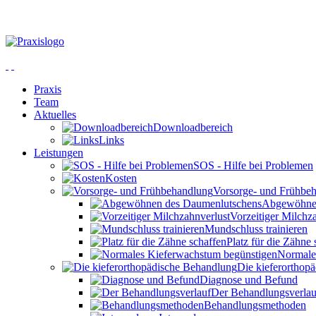
Praxis
Team
Aktuelles
Downloadbereich
Links
Leistungen
SOS - Hilfe bei Problemen
Kosten
Vorsorge- und Frühbe
Abgewöhnen
Vorzeitiger Milchz
Mundschluss trainieren
Platz für die Zähne 
Normale
Die kieferorthop
Diagnose und Befund
Der Behandlungsverlau
Behandlungsmethoden