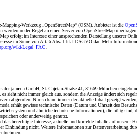
rce-Mapping-Werkzeug „OpenStreetMap“ (OSM). Anbieter ist die
OpenS
en werden in der Regel an einen Server von OpenStreetMap übertragen un
p erfolgt im Interesse einer ansprechenden Darstellung unserer Onlin
Interesse im Sinne von Art. 6 Abs. 1 lit. f DSGVO dar. Mehr Informati
tmap.org/wiki/Legal_FAQ
.
ets der jameda GmbH, St. Cajetan-Straße 41, 81669 München eingebunden
h. es sieht nicht immer gleich aus, sondern die Anzeige ändert sich regel
ern abgerufen. Nur so kann immer der aktuelle Inhalt gezeigt werden,
meda erhält gewisse technische Daten (Datum und Uhrzeit des Besuchs; d
triebssystem und ähnliche technische Informationen), die nötig sind, d
espeichert oder anderweitig genutzt.
das berechtigte Interesse, aktuelle und korrekte Inhalte auf unserer
ser Einbindung nicht. Weitere Informationen zur Datenverarbeitung dur
entnehmen.